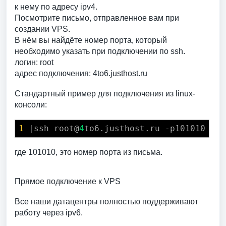
к нему по адресу ipv4.
Посмотрите письмо, отправленное вам при
создании VPS.
В нём вы найдёте номер порта, который
необходимо указать при подключении по ssh.
логин: root
адрес подключения: 4to6.justhost.ru
Стандартный пример для подключения из linux-
консоли:
1
|ssh root@
4
to6.justhost.ru -p101010
где 101010, это номер порта из письма.
Прямое подключение к VPS
Все наши датацентры полностью поддерживают
работу через ipv6.