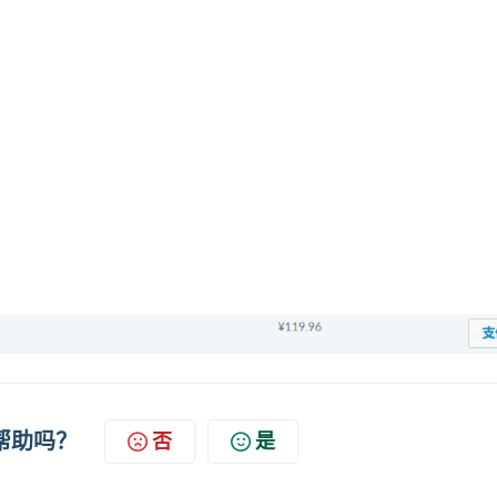
帮助吗？
否
是