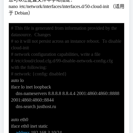
nano /etc/network/interfaces/interfaces.d/50-cloud-init （适用
于 Debian）
# This file is generated from information provided by the
datasource. Changes
# so it will not persist across an instance reboot. To disable
cloud-init
# network configuration capabilities, write a file
# /etc/cloud/cloud.cfg.d/99-disable-network-config.cfg
with the following:
# network: {config: disabled}
auto lo
iface lo inet loopback
dns-nameservers 8.8.8.8 8.8.4.4 2001:4860:4860::8888
2001:4860:4860::8844
dns-search justhost.ru
auto eth0
iface eth0 inet static
address
192.168.3.10/24