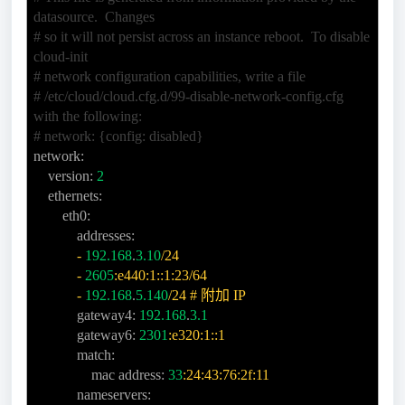
datasource. Changes
# so it will not persist across an instance reboot. To disable
cloud-init
# network configuration capabilities, write a file
# /etc/cloud/cloud.cfg.d/99-disable-network-config.cfg
with the following:
# network: {config: disabled}
network:
version:
2
ethernets:
eth0:
addresses:
-
192.168
.
3.10
/24
-
2605
:e440:1::1:23/64
-
192.168
.
5.140
/24 # 附加 IP
gateway4:
192.168
.
3.1
gateway6:
2301
:e320:1::1
match:
mac address:
33
:24:43:76:2f:11
nameservers: