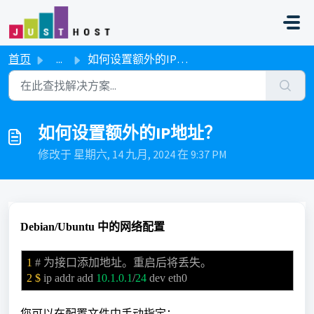
跳过至主要内容
首页
...
如何设置额外的IP地址？
如何设置额外的IP地址？
修改于 星期六, 14 九月, 2024 在 9:37 PM
Debian/Ubuntu 中的网络配置
1
# 为接口添加地址。重启后将丢失。
2 $
ip addr add
10.1.0.1
/
24
dev eth0
您可以在配置文件中手动指定：