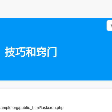
n？技巧和窍门
xample.org/public_html/taskcron.php