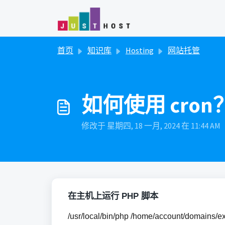
跳过至主要内容
首页
知识库
Hosting
网站托管
如何使用 cro
修改于 星期四, 18 一月, 2024 在 11:44 AM
在主机上运行 PHP 脚本
/usr/local/bin/php /home/account/domains/e