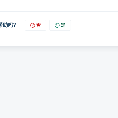
帮助吗？
否
是