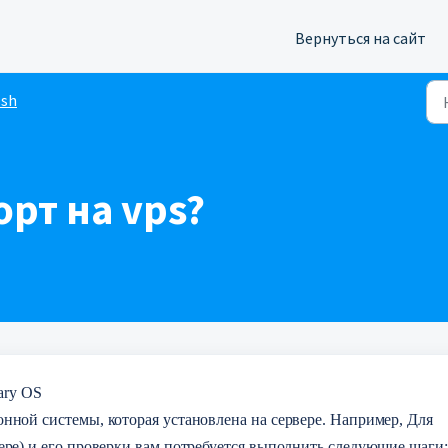
Вернуться на сайт
ssh
орт на vps?
tary OS
нной системы, которая установлена на сервере. Например, Для 
ере) и его проверки вам потребуется выполнить следующие шаги: