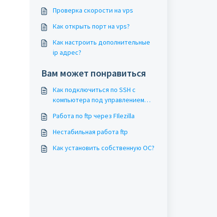
Проверка скорости на vps
Как открыть порт на vps?
Как настроить дополнительные
ip адрес?
Вам может понравиться
Как подключиться по SSH с
компьютера под управлением
Windows?
Работа по ftp через FIlezilla
Нестабильная работа ftp
Как установить собственную ОС?