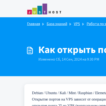
Переход к главному содержимому
Главная
База знаний
VPS
Работа по 
Как открыть п
Изменено Сб, 14 Сен, 2024 на 9:30 PM
Debian / Ubuntu / Kali / Mint / Raspbian / Eleme
Открытие портов на VPS зависит от операцио
открытия порта 25 на VPS (виртуальном серв